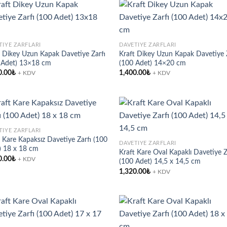
Add to
Ad
TIYE ZARFLARI
DAVETIYE ZARFLARI
wishlist
wis
t Dikey Uzun Kapak Davetiye Zarfı
Kraft Dikey Uzun Kapak Davetiye 
 Adet) 13×18 cm
(100 Adet) 14×20 cm
0.00
₺
1,400.00
₺
+ KDV
+ KDV
TIYE ZARFLARI
 Kare Kapaksız Davetiye Zarfı (100
Add to
Ad
DAVETIYE ZARFLARI
) 18 x 18 cm
wishlist
wis
Kraft Kare Oval Kapaklı Davetiye Z
0.00
₺
+ KDV
(100 Adet) 14,5 x 14,5 cm
1,320.00
₺
+ KDV