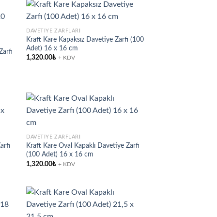
DAVETIYE ZARFLARI
Kraft Kare Kapaksız Davetiye Zarfı (100
d to
Add to
Adet) 16 x 16 cm
hlist
wishlist
Zarfı
1,320.00
₺
+ KDV
d to
Add to
DAVETIYE ZARFLARI
hlist
wishlist
arfı
Kraft Kare Oval Kapaklı Davetiye Zarfı
(100 Adet) 16 x 16 cm
1,320.00
₺
+ KDV