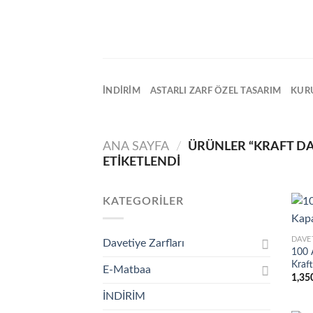
Skip
to
content
İNDİRİM
ASTARLI ZARF ÖZEL TASARIM
KUR
ANA SAYFA
/
ÜRÜNLER “KRAFT DA
ETIKETLENDI
KATEGORILER
DAVE
Davetiye Zarfları
100 
Kraft
E-Matbaa
1,35
İNDİRİM