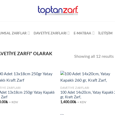
UMSAL ZARFLAR
DAVETIYE ZARFLARI
E-MATBAA
İLETIŞIM
VETIYE ZARFI” OLARAK
Showing all 12 results
TIYE ZARFLARI
DAVETIYE ZARFLARI
Adet 13x18cm 250gr Yatay Kapaklı
100 Adet 14x20cm, Yatay Kapaklı
Add to
Ad
 Zarf
gr, Kraft Zarf,
wishlist
wis
0.00
₺
1,400.00
₺
+ KDV
+ KDV