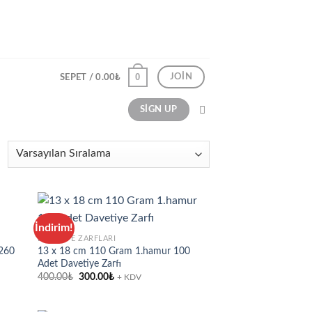
0
JOIN
SEPET /
0.00
₺
SIGN UP
İndirim!
DAVETIYE ZARFLARI
 260
13 x 18 cm 110 Gram 1.hamur 100
d to
Add to
Adet Davetiye Zarfı
hlist
wishlist
Orijinal
Şu
400.00
₺
300.00
₺
+ KDV
fiyat:
andaki
400.00₺.
fiyat:
300.00₺.