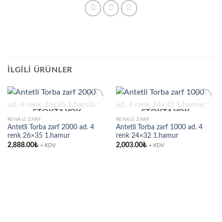
İLGILI ÜRÜNLER
STOKTA YOK
STOKTA YOK
RENKLI ZARF
RENKLI ZARF
Antetli Torba zarf 2000 ad. 4
Antetli Torba zarf 1000 ad. 4
Add to
Add to
renk 26×35 1.hamur
renk 24×32 1.hamur
wishlist
wishlist
2,888.00
₺
2,003.00
₺
+ KDV
+ KDV