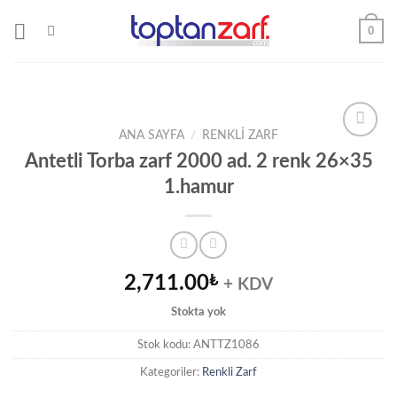
Skip
0
to
content
ANA SAYFA
/
RENKLI ZARF
Antetli Torba zarf 2000 ad. 2 renk 26×35
1.hamur
Add to
wishlist
2,711.00
₺
+ KDV
Stokta yok
Stok kodu:
ANTTZ1086
Kategoriler:
Renkli Zarf