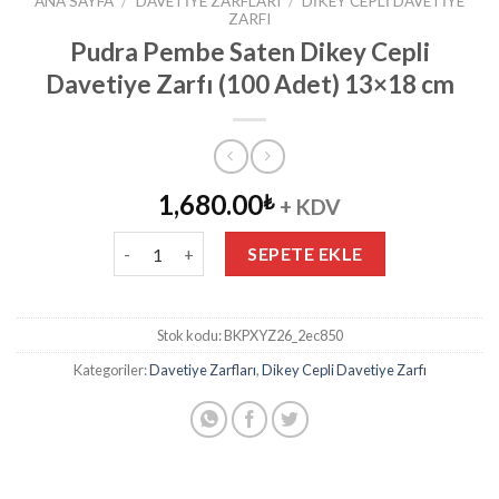
ANA SAYFA
/
DAVETIYE ZARFLARI
/
DIKEY CEPLI DAVETIYE
ZARFI
Pudra Pembe Saten Dikey Cepli
Davetiye Zarfı (100 Adet) 13×18 cm
1,680.00
₺
+ KDV
Pudra Pembe Saten Dikey Cepli Davetiye Zarfı (100
SEPETE EKLE
Stok kodu:
BKPXYZ26_2ec850
Kategoriler:
Davetiye Zarfları
,
Dikey Cepli Davetiye Zarfı